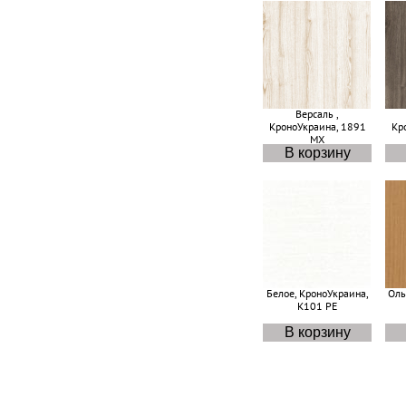
Версаль ,
КроноУкраина, 1891
Кр
MX
Белое, КроноУкраина,
Оль
K101 PE